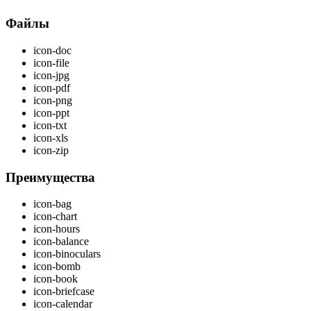
Файлы
icon-doc
icon-file
icon-jpg
icon-pdf
icon-png
icon-ppt
icon-txt
icon-xls
icon-zip
Преимущества
icon-bag
icon-chart
icon-hours
icon-balance
icon-binoculars
icon-bomb
icon-book
icon-briefcase
icon-calendar